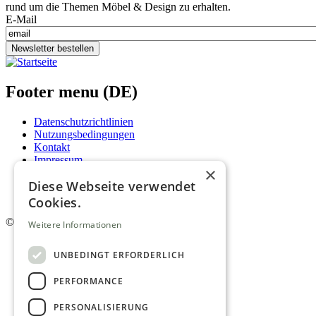
rund um die Themen Möbel & Design zu erhalten.
E-Mail
Newsletter bestellen
Footer menu (DE)
Datenschutzrichtlinien
Nutzungsbedingungen
Kontakt
Impressum
×
Mediadaten
Diese Webseite verwendet
AGB
Newsletter
Cookies.
©
2026. Alle Rechte vorbehalten.
Weitere Informationen
UNBEDINGT ERFORDERLICH
PERFORMANCE
PERSONALISIERUNG