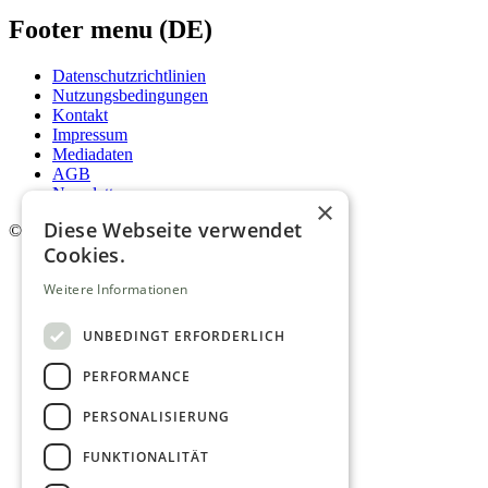
Footer menu (DE)
Datenschutzrichtlinien
Nutzungsbedingungen
Kontakt
Impressum
Mediadaten
AGB
Newsletter
×
Diese Webseite verwendet
©
2026. Alle Rechte vorbehalten.
Cookies.
Weitere Informationen
UNBEDINGT ERFORDERLICH
PERFORMANCE
PERSONALISIERUNG
FUNKTIONALITÄT