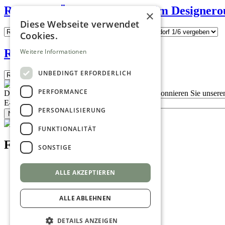
Rosenthal Österreich – Shop im Designero
×
Diese Webseite verwendet
Cookies.
Robert Karolyi
Weitere Informationen
UNBEDINGT ERFORDERLICH
PERFORMANCE
Description
Bleiben Sie auf dem Laufenden
Abonnieren Sie unseren
E-Mail
PERSONALISIERUNG
Newsletter bestellen
FUNKTIONALITÄT
Footer menu (DE)
SONSTIGE
Datenschutzrichtlinien
ALLE AKZEPTIEREN
Nutzungsbedingungen
Kontakt
Impressum
ALLE ABLEHNEN
Mediadaten
AGB
Newsletter
DETAILS ANZEIGEN