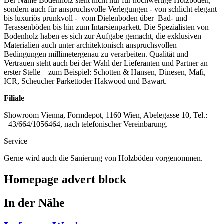
Der Name Bodenholz steht nicht nur für hochwertige Holzböden,
sondern auch für anspruchsvolle Verlegungen - von schlicht elegant
bis luxuriös prunkvoll - vom Dielenboden über Bad- und
Terassenböden bis hin zum Intarsienparkett. Die Spezialisten von
Bodenholz haben es sich zur Aufgabe gemacht, die exklusiven
Materialien auch unter architektonisch anspruchsvollen
Bedingungen millimetergenau zu verarbeiten. Qualität und
Vertrauen steht auch bei der Wahl der Lieferanten und Partner an
erster Stelle – zum Beispiel: Schotten & Hansen, Dinesen, Mafi,
ICR, Scheucher Parkettoder Hakwood und Bawart.
Filiale
Showroom Vienna, Formdepot, 1160 Wien, Abelegasse 10, Tel.:
+43/664/1056464, nach telefonischer Vereinbarung.
Service
Gerne wird auch die Sanierung von Holzböden vorgenommen.
Homepage advert block
In der Nähe