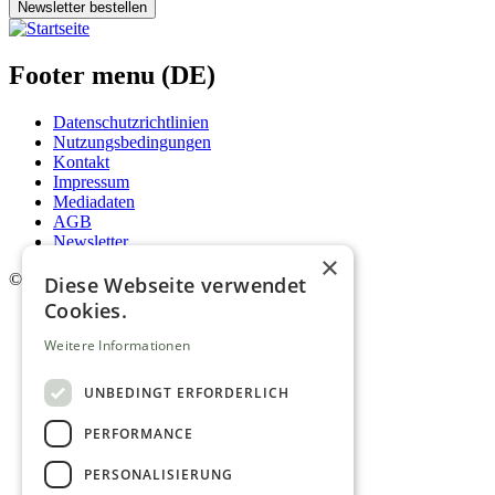
Newsletter bestellen
Footer menu (DE)
Datenschutzrichtlinien
Nutzungsbedingungen
Kontakt
Impressum
Mediadaten
AGB
Newsletter
×
©
2026. Alle Rechte vorbehalten.
Diese Webseite verwendet
Cookies.
Weitere Informationen
UNBEDINGT ERFORDERLICH
PERFORMANCE
PERSONALISIERUNG