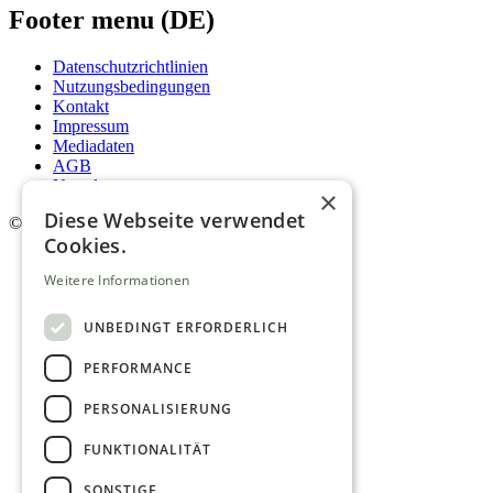
Footer menu (DE)
Datenschutzrichtlinien
Nutzungsbedingungen
Kontakt
Impressum
Mediadaten
AGB
Newsletter
×
Diese Webseite verwendet
©
2026. Alle Rechte vorbehalten.
Cookies.
Weitere Informationen
UNBEDINGT ERFORDERLICH
PERFORMANCE
PERSONALISIERUNG
FUNKTIONALITÄT
SONSTIGE