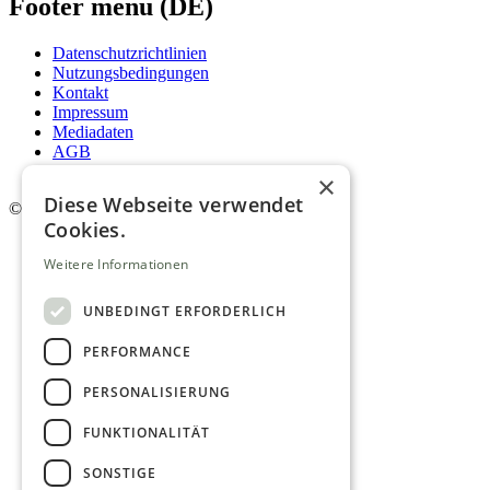
Footer menu (DE)
Datenschutzrichtlinien
Nutzungsbedingungen
Kontakt
Impressum
Mediadaten
AGB
Newsletter
×
Diese Webseite verwendet
©
2026. Alle Rechte vorbehalten.
Cookies.
Weitere Informationen
UNBEDINGT ERFORDERLICH
PERFORMANCE
PERSONALISIERUNG
FUNKTIONALITÄT
SONSTIGE