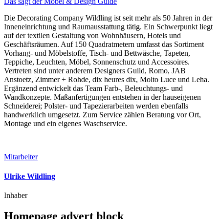
Das sagt der Möbel & Design Guide
Die Decorating Company Wildling ist seit mehr als 50 Jahren in der
Inneneinrichtung und Raumausstattung tätig. Ein Schwerpunkt liegt
auf der textilen Gestaltung von Wohnhäusern, Hotels und
Geschäftsräumen. Auf 150 Quadratmetern umfasst das Sortiment
Vorhang- und Möbelstoffe, Tisch- und Bettwäsche, Tapeten,
Teppiche, Leuchten, Möbel, Sonnenschutz und Accessoires.
Vertreten sind unter anderem Designers Guild, Romo, JAB
Anstoetz, Zimmer + Rohde, dix heures dix, Molto Luce und Leha.
Ergänzend entwickelt das Team Farb-, Beleuchtungs- und
Wandkonzepte. Maßanfertigungen entstehen in der hauseigenen
Schneiderei; Polster- und Tapezierarbeiten werden ebenfalls
handwerklich umgesetzt. Zum Service zählen Beratung vor Ort,
Montage und ein eigenes Waschservice.
Mitarbeiter
Ulrike Wildling
Inhaber
Homepage advert block