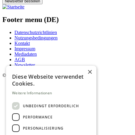
Newsletter bestellen
Footer menu (DE)
Datenschutzrichtlinien
Nutzungsbedingungen
Kontakt
Impressum
Mediadaten
AGB
Newsletter
×
©
2026. Alle Rechte vorbehalten.
Diese Webseite verwendet
Cookies.
Weitere Informationen
UNBEDINGT ERFORDERLICH
PERFORMANCE
PERSONALISIERUNG