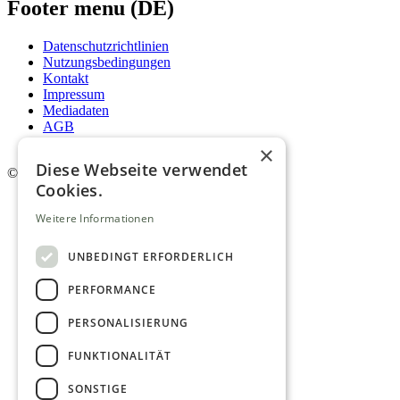
Footer menu (DE)
Datenschutzrichtlinien
Nutzungsbedingungen
Kontakt
Impressum
Mediadaten
AGB
Newsletter
×
Diese Webseite verwendet
©
2026. Alle Rechte vorbehalten.
Cookies.
Weitere Informationen
UNBEDINGT ERFORDERLICH
PERFORMANCE
PERSONALISIERUNG
FUNKTIONALITÄT
SONSTIGE