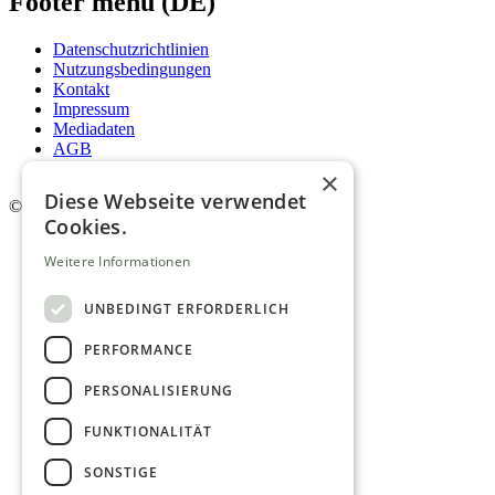
Footer menu (DE)
Datenschutzrichtlinien
Nutzungsbedingungen
Kontakt
Impressum
Mediadaten
AGB
Newsletter
×
Diese Webseite verwendet
©
2026. Alle Rechte vorbehalten.
Cookies.
Weitere Informationen
UNBEDINGT ERFORDERLICH
PERFORMANCE
PERSONALISIERUNG
FUNKTIONALITÄT
SONSTIGE