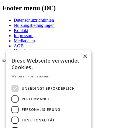
Footer menu (DE)
Datenschutzrichtlinien
Nutzungsbedingungen
Kontakt
Impressum
Mediadaten
AGB
Newsletter
×
Diese Webseite verwendet
©
2026. Alle Rechte vorbehalten.
Cookies.
Weitere Informationen
UNBEDINGT ERFORDERLICH
PERFORMANCE
PERSONALISIERUNG
FUNKTIONALITÄT