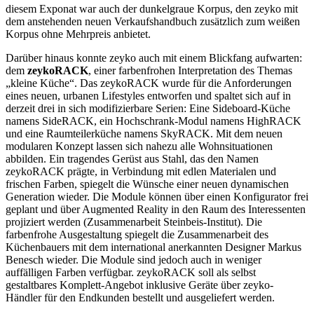
diesem Exponat war auch der dunkelgraue Korpus, den zeyko mit
dem anstehenden neuen Verkaufshandbuch zusätzlich zum weißen
Korpus ohne Mehrpreis anbietet.
Darüber hinaus konnte zeyko auch mit einem Blickfang aufwarten:
dem
zeykoRACK
, einer farbenfrohen Interpretation des Themas
„kleine Küche“. Das zeykoRACK wurde für die Anforderungen
eines neuen, urbanen Lifestyles entworfen und spaltet sich auf in
derzeit drei in sich modifizierbare Serien: Eine Sideboard-Küche
namens SideRACK, ein Hochschrank-Modul namens HighRACK
und eine Raumteilerküche namens SkyRACK. Mit dem neuen
modularen Konzept lassen sich nahezu alle Wohnsituationen
abbilden. Ein tragendes Gerüst aus Stahl, das den Namen
zeykoRACK prägte, in Verbindung mit edlen Materialen und
frischen Farben, spiegelt die Wünsche einer neuen dynamischen
Generation wieder. Die Module können über einen Konfigurator frei
geplant und über Augmented Reality in den Raum des Interessenten
projiziert werden (Zusammenarbeit Steinbeis-Institut). Die
farbenfrohe Ausgestaltung spiegelt die Zusammenarbeit des
Küchenbauers mit dem international anerkannten Designer Markus
Benesch wieder. Die Module sind jedoch auch in weniger
auffälligen Farben verfügbar. zeykoRACK soll als selbst
gestaltbares Komplett-Angebot inklusive Geräte über zeyko-
Händler für den Endkunden bestellt und ausgeliefert werden.