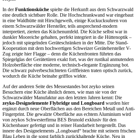
In der
Funktionsküche
spielte die Herkunft aus dem Schwarzwald
eine deutlich sichtbare Rolle. Die Hochschrankwand war eingebaut
in eine Waldhütte mit Hirschgeweih, einige Kuckucksuhren von
einem Schwarzwälder Hersteller, teils ansprechend-modern
interpretiert, zierten das Küchenumfeld. Die Küche selbst war in
dunkler Mooreiche gehalten, perfekt integriert in die Hüttenoptik –
jedoch mit spiegelnden Geräteschränken in der Mitte. Die Stand-
Kooperation mit dem hochwertigen Schweizer Gerätehersteller V-
Zug zeigte hier Flagge – denn die Küchenfronten führten das
Spiegelglas der Gerätetüren exakt fort, was der rustikal anmutenden
Holzoberfläche eine moderne, technisch-elegante Ergänzung bot.
Die schwarz pulverbeschichteten Griffleisten traten optisch zurück,
wodurch die Küche beinahe grifflos wirkte.
Auf der anderen Seite des Messestandes bot zeyko seinen
Besuchern eine Küche ähnlich denen, wie man sie von der
Schwarzwälder Manufaktur aus den letzten Jahren kennt: Die
zeyko-Designelemente Flybridge und Longboard
wurden hier
ergänzt durch neue Oberflächen aus den Bereichen Metall und Anti-
Fingerprint. Die gewalzte Oberfläche aus echtem Aluminium wird
von zeykos Schwesterfirma BES Brunold exklusiv für den
Küchenbauer gefertigt und in reiner Handarbeit hergestellt. Das
innere des Designelements „Longboard“ brachte mit seinem frischen
Blau Leben in die sonst farblich zurückhaltende Küche. Neu in