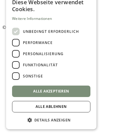
Impressum
Diese Webseite verwendet
Mediadaten
Cookies.
AGB
Newsletter
Weitere Informationen
©
2026. Alle Rechte vorbehalten.
UNBEDINGT ERFORDERLICH
PERFORMANCE
PERSONALISIERUNG
FUNKTIONALITÄT
SONSTIGE
ALLE AKZEPTIEREN
ALLE ABLEHNEN
DETAILS ANZEIGEN