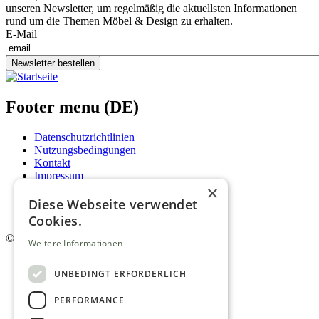
unseren Newsletter, um regelmäßig die aktuellsten Informationen
rund um die Themen Möbel & Design zu erhalten.
E-Mail
Newsletter bestellen
Footer menu (DE)
Datenschutzrichtlinien
Nutzungsbedingungen
Kontakt
Impressum
×
Mediadaten
AGB
Diese Webseite verwendet
Newsletter
Cookies.
©
2026. Alle Rechte vorbehalten.
Weitere Informationen
UNBEDINGT ERFORDERLICH
PERFORMANCE